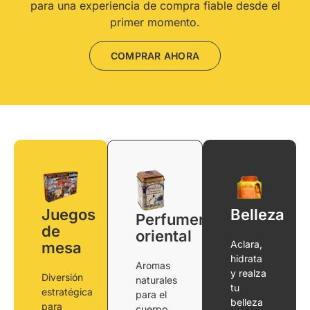
para una experiencia de compra fiable desde el
primer momento.
COMPRAR AHORA
Juegos
Belleza
Perfumería
de
oriental
Aclara,
mesa
hidrata
Aromas
y realza
Diversión
naturales
tu
estratégica
para el
belleza
para
cuerpo