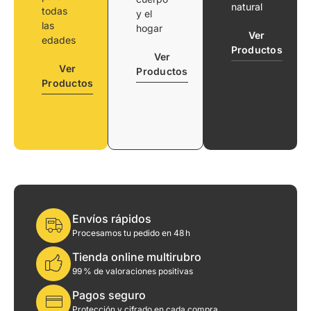
natural
todas
y el
las
hogar
Ver
edades
Productos
Ver
Ver
Productos
Productos
Envíos rápidos
Procesamos tu pedido en 48 h
Tienda online multirubro
99 % de valoraciones positivas
Pagos seguro
Protección y cifrado en cada compra