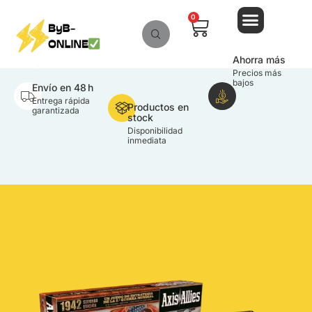
contenido
0
Ahorra más
Precios más
bajos
Envío en 48 h
Entrega rápida
Productos en
garantizada
stock
Disponibilidad
inmediata